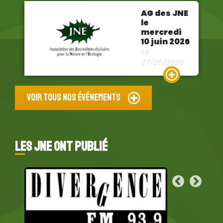
Lire la suite
AG des JNE
le
mercredi
10 juin 2026
Le
27/05/2026
Lire la suite
Voir tous nos événements
LES JNE ONT PUBLIÉ