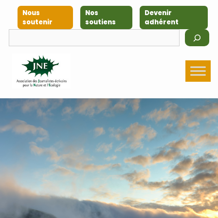
Nous
Nos
Devenir
soutenir
soutiens
adhérent