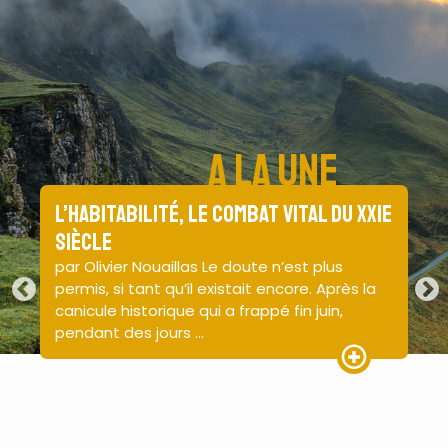
A la une
L’habitabilité, le combat vital du XXIe
Le
e
siècle
gé
par Olivier Nouaillas Le doute n’est plus
pa
permis, si tant qu’il existait encore. Après la
JNE
es
canicule historique qui a frappé fin juin,
nat
n
pendant des jours ...
tém
is,
Lire la suite
 la suite