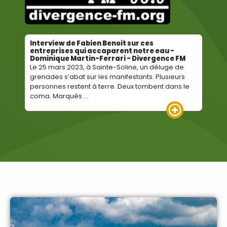
Interview de Fabien Benoit sur ces
Cro-M
ouché
entreprises qui accaparent notre eau -
Vézèr
ub de
Dominique Martin-Ferrari - Divergence FM
Franc
Le 25 mars 2023, à Sainte-Soline, un déluge de
C’est
grenades s’abat sur les manifestants. Plusieurs
nous 
n
personnes restent à terre. Deux tombent dans le
Serge
téger
coma. Marqués ...
Nos an
Lire la suite
re la suite