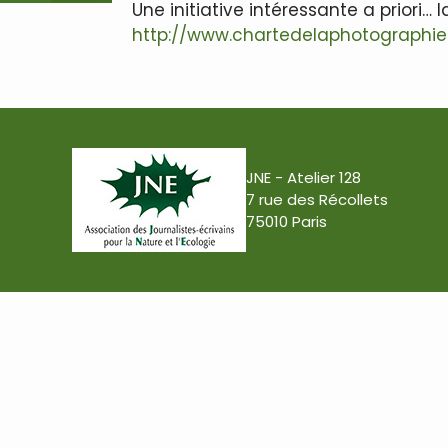
Une initiative intéressante a priori
http://www.chartedelaphotographiee
JNE - Atelier 128
7 rue des Récollets
75010 Paris