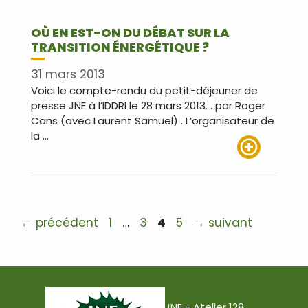
OÙ EN EST-ON DU DÉBAT SUR LA
TRANSITION ÉNERGÉTIQUE ?
31 mars 2013
Voici le compte-rendu du petit-déjeuner de
presse JNE à l’IDDRI le 28 mars 2013. . par Roger
Cans (avec Laurent Samuel) . L’organisateur de
la …
Lire plus
Navigation
Page
Page
Page
Page
←
précédent
1
…
3
4
5
→
suivant
des
articles
JNE - Atelier 128