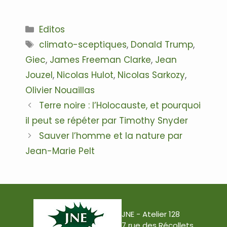
Catégories
Editos
Étiquettes
climato-sceptiques
,
Donald Trump
,
Giec
,
James Freeman Clarke
,
Jean
Jouzel
,
Nicolas Hulot
,
Nicolas Sarkozy
,
Olivier Nouaillas
Navigation
Terre noire : l’Holocauste, et pourquoi
des
il peut se répéter par Timothy Snyder
articles
Sauver l’homme et la nature par
Jean-Marie Pelt
JNE - Atelier 128
7 rue des Récollets