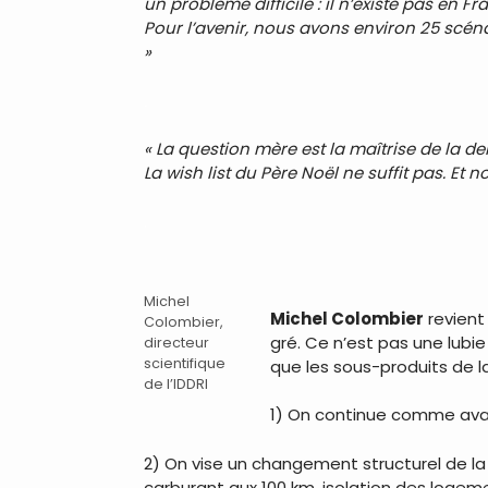
un problème difficile : il n’existe pas en 
Pour l’avenir, nous avons environ 25 scéna
»
.
« La question mère est la maîtrise de la 
La wish list du Père Noël ne suffit pas. Et
.
Michel
Michel Colombier
revient 
Colombier,
gré. Ce n’est pas une lubie
directeur
scientifique
que les sous-produits de l
de l’IDDRI
1) On continue comme avant
2) On vise un changement structurel de la
carburant aux 100 km, isolation des logeme