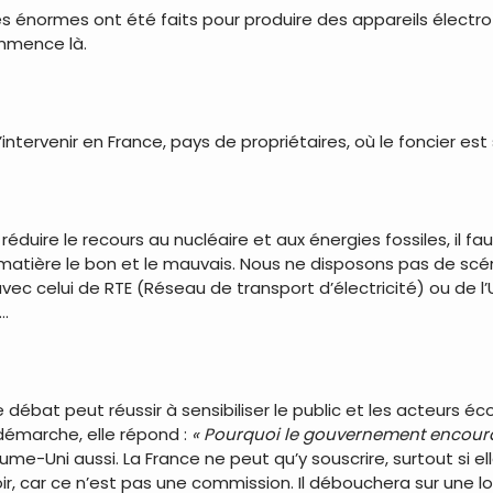
s énormes ont été faits pour produire des appareils élec
ommence là.
d’intervenir en France, pays de propriétaires, où le foncier est
 réduire le recours au nucléaire et aux énergies fossiles, il f
matière le bon et le mauvais. Nous ne disposons pas de scén
r avec celui de RTE (Réseau de transport d’électricité) ou de
…
e débat peut réussir à sensibiliser le public et les acteurs é
démarche, elle répond :
« Pourquoi le gouvernement encoura
ume-Uni aussi. La France ne peut qu’y souscrire, surtout si e
oir, car ce n’est pas une commission. Il débouchera sur une 