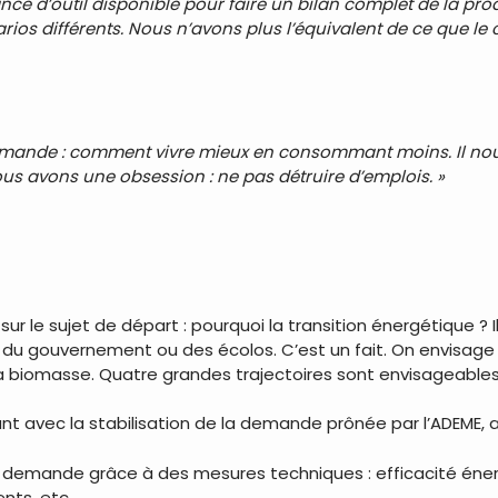
France d’outil disponible pour faire un bilan complet de la p
rios différents. Nous n’avons plus l’équivalent de ce que le
demande : comment vivre mieux en consommant moins. Il nous
 nous avons une obsession : ne pas détruire d’emplois. »
sur le sujet de départ : pourquoi la transition énergétique ? 
 du gouvernement ou des écolos. C’est un fait. On envisage dé
a biomasse. Quatre grandes trajectoires sont envisageables
 avec la stabilisation de la demande prônée par l’ADEME, a
 demande grâce à des mesures techniques : efficacité énerg
nts, etc.