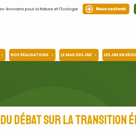
es-écrivains pour la Nature et l'Ecologie
Nous soutenir
NOS RÉALISATIONS
LE MAG DES JNE
LES JNE EN RÉG
 du débat sur la transition 