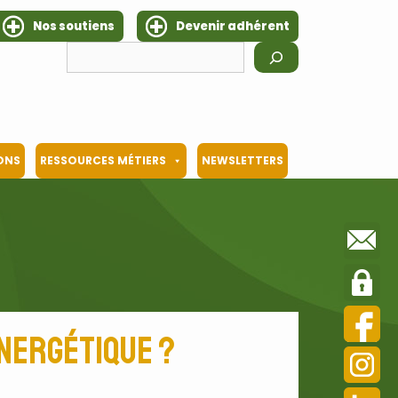
Nos soutiens
Devenir adhérent
Rechercher
IONS
RESSOURCES MÉTIERS
NEWSLETTERS
énergétique ?