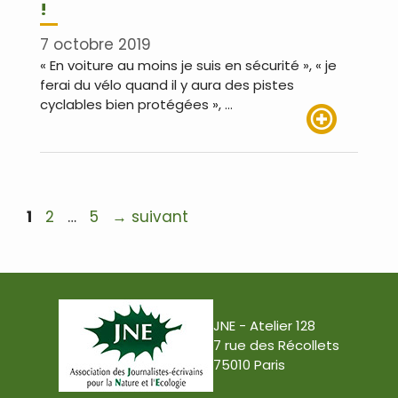
!
7 octobre 2019
« En voiture au moins je suis en sécurité », « je
ferai du vélo quand il y aura des pistes
cyclables bien protégées », …
Lire plus
Navigation
Page
Page
Page
1
2
…
5
→
suivant
des
articles
JNE - Atelier 128
7 rue des Récollets
75010 Paris