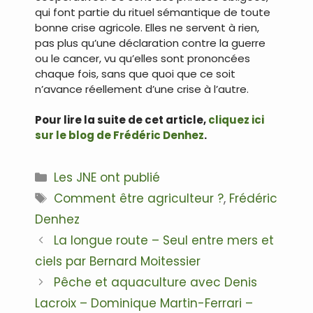
qui font partie du rituel sémantique de toute
bonne crise agricole. Elles ne servent à rien,
pas plus qu’une déclaration contre la guerre
ou le cancer, vu qu’elles sont prononcées
chaque fois, sans que quoi que ce soit
n’avance réellement d’une crise à l’autre.
Pour lire la suite de cet article,
cliquez ici
sur le blog de Frédéric Denhez
.
Catégories
Les JNE ont publié
Étiquettes
Comment être agriculteur ?
,
Frédéric
Denhez
Navigation
La longue route – Seul entre mers et
des
ciels par Bernard Moitessier
articles
Pêche et aquaculture avec Denis
Lacroix – Dominique Martin-Ferrari –