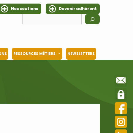
Nos soutiens
Devenir adhérent
Rechercher
IONS
RESSOURCES MÉTIERS
NEWSLETTERS