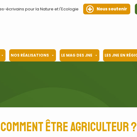
es-écrivains pour la Nature et l'Ecologie
Nous soutenir
NOS RÉALISATIONS
LE MAG DES JNE
LES JNE EN RÉG
Comment être agriculteur ?