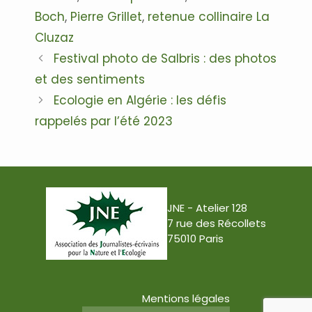
Boch
,
Pierre Grillet
,
retenue collinaire La
Cluzaz
Navigation
Festival photo de Salbris : des photos
des
et des sentiments
articles
Ecologie en Algérie : les défis
rappelés par l’été 2023
JNE - Atelier 128
7 rue des Récollets
75010 Paris
Mentions légales