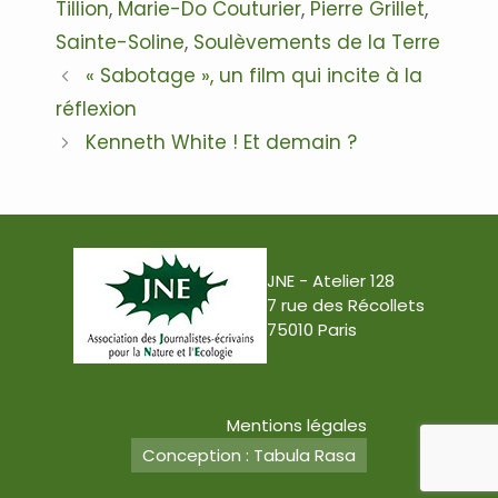
Tillion
,
Marie-Do Couturier
,
Pierre Grillet
,
Sainte-Soline
,
Soulèvements de la Terre
Navigation
« Sabotage », un film qui incite à la
des
réflexion
articles
Kenneth White ! Et demain ?
JNE - Atelier 128
7 rue des Récollets
75010 Paris
Mentions légales
Conception : Tabula Rasa