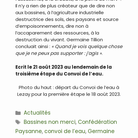
Il n’y a rien de plus créateur que de dire non
aux bassines, à l’agriculture industrielle
destructrice des sols, des paysans et source
d’empoisonnements, dire non à
l’accaparement des ressources, à la
destruction du vivant. Germaine Tillion
concluait ainsi :
« Quand je vois quelque chose
que je ne peux pas supporter : j’agis »
.
Ecrit le 21 août 2023 au lendemain de la
troisième étape du Convoi de l’eau.
Photo du haut : départ du Convoi de l’eau à
Lezay pour la première étape le 18 août 2023.
Catégories
Actualités
Étiquettes
Bassines non merci
,
Confédération
Paysanne
,
convoi de l’eau
,
Germaine