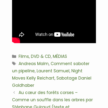
Catégories
Films, DVD & CD
,
MÉDIAS
Étiquettes
Andreas Malm
,
Comment saboter
un pipeline
,
Laurent Samuel
,
Night
Moves Kelly Reichart
,
Sabotage Daniel
Goldhaber
Navigation
Au cœur des forêts corses –
des
Comme un souffle dans les arbres par
articles
Stéphane Guiraud (texte et