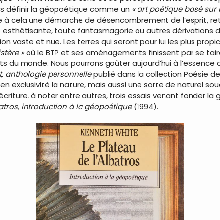
ais définir la géopoétique comme un
« art poétique basé sur 
te à cela une démarche de désencombrement de l’esprit, retir
esthétisante, toute fantasmagorie ou autres dérivations d
ion vaste et nue. Les terres qui seront pour lui les plus propi
istère »
où le BTP et ses aménagements finissent par se taire… 
ts du monde. Nous pourrons goûter aujourd’hui à l’essence de
,
anthologie personnelle
publié dans la collection Poésie de
en exclusivité la nature, mais aussi une sorte de naturel s
d’écriture, à noter entre autres, trois essais venant fonder l
batros, introduction à la géopoétique
(1994).