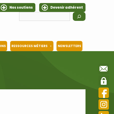
Nos soutiens
Devenir adhérent
Rechercher
IONS
RESSOURCES MÉTIERS
NEWSLETTERS