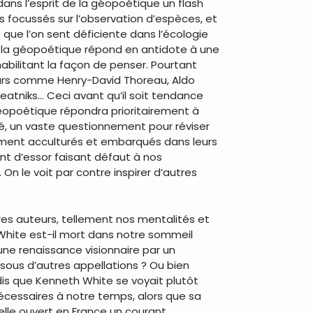
 a dans l’esprit de la géopoétique un flash
us focussés sur l’observation d’espèces, et
e que l’on sent déficiente dans l’écologie
si la géopoétique répond en antidote à une
abilitant la façon de penser. Pourtant
eurs comme Henry-David Thoreau, Aldo
atniks… Ceci avant qu’il soit tendance
géopoétique répondra prioritairement à
clé, un vaste questionnement pour réviser
sement acculturés et embarqués dans leurs
nt d’essor faisant défaut à nos
. On le voit par contre inspirer d’autres
es auteurs, tellement nos mentalités et
White est-il mort dans notre sommeil
une renaissance visionnaire par un
sous d’autres appellations ? Ou bien
andis que Kenneth White se voyait plutôt
cessaires à notre temps, alors que sa
elle ouvert en France un courant