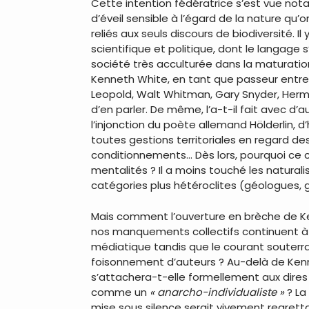
Cette intention fédératrice s’est vue 
d’éveil sensible à l’égard de la nature qu’
reliés aux seuls discours de biodiversité. I
scientifique et politique, dont le langag
société très acculturée dans la maturatio
Kenneth White, en tant que passeur entre
Leopold, Walt Whitman, Gary Snyder, Herma
d’en parler. De même, l’a-t-il fait avec 
l’injonction du poète allemand Hölderlin, 
toutes gestions territoriales en regard 
conditionnements… Dès lors, pourquoi ce c
mentalités ? Il a moins touché les naturalist
catégories plus hétéroclites (géologues, 
Mais comment l’ouverture en brèche de Ke
nos manquements collectifs continuent à s
médiatique tandis que le courant souterrai
foisonnement d’auteurs ? Au-delà de Kenne
s’attachera-t-elle formellement aux dires
comme un
« anarcho-individualiste »
? La
mise sous silence serait vivement regrett