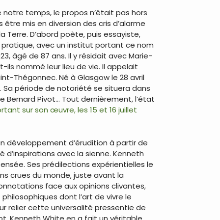
 notre temps, le propos n’était pas hors
 être mis en diversion des cris d’alarme
 Terre. D’abord poète, puis essayiste,
ratique, avec un institut portant ce nom
, âgé de 87 ans. Il y résidait avec Marie-
ls nommé leur lieu de vie. Il appelait
Saint-Thégonnec. Né à Glasgow le 28 avril
9. Sa période de notoriété se situera dans
e Bernard Pivot… Tout dernièrement, l’état
nt sur son œuvre, les 15 et 16 juillet
un développement d’érudition à partir de
é d’inspirations avec la sienne. Kenneth
ensée. Ses prédilections expérientielles le
ns crues du monde, juste avant la
 connotations face aux opinions clivantes,
philosophiques dont l’art de vivre le
 relier cette universalité pressentie de
t, Kenneth White en a fait un véritable