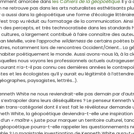
notamment amorcée dans
les C
ahiers de la géopoétique
. Il y
on ne retrouve pas dans les arts naturalistes esthétisants pl
l y a aussi dans la géopoétique une forme d’écologie littérair
e s’est trop vu réduit au formatage de la communication. Ain
n des percepts, et très technocratisée dans les standards h
 cultures, a largement contribué à faire connaître des aut
n Melville, voire l’approche
wilderness
de certains poètes be
d’autres, notamment lors de rencontres Occident/Orient… La 
d’habiter poétiquement le monde. Aussi avons-nous là, à la 
desquelles nous voyons les professionnels actuels outrageu
ourant n’a-t-il pas connu ces dernières années le contrepoi
es et les écologistes qu’il y aurait eu légitimité à l’attendre
géographes, paysagistes, lettrés…).
nneth White ne nous reviendrait-elle pas demain par d’autr
’extrapoler dans leurs déséquilibres ? Le penseur Kenneth 
n trans-catégoriel dont il s’est fait le révélateur demande 
th White, la géopoétique deviendra-t-elle une inspiration 
 d’un
« maître »
, juste pour marquer un territoire culturel, t
 géopoétique pourra-t-elle rappeler les questionnements né
able ? La magistrale investigation de Kenneth White aura-t-