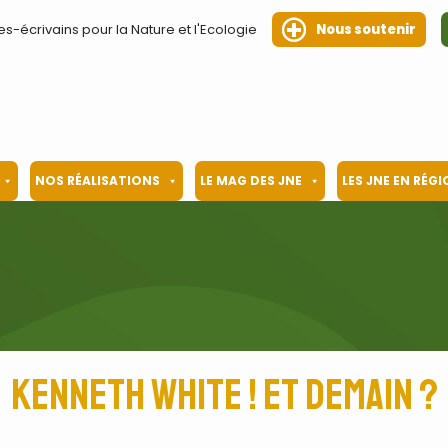
es-écrivains pour la Nature et l'Ecologie
Nous soutenir
NOS RÉALISATIONS
LE MAG DES JNE
LES JNE EN RÉG
Kenneth White ! Et demain ?