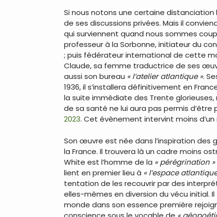
Si nous notons une certaine distanciation
de ses discussions privées. Mais il convie
qui surviennent quand nous sommes coupés 
professeur à la Sorbonne, initiateur du 
; puis fédérateur international de cette m
Claude, sa femme traductrice de ses œuvres
aussi son bureau
« l’atelier atlantique »
. S
1936, il s’installera définitivement en Fra
la suite immédiate des Trente glorieuses
de sa santé ne lui aura pas permis d’être 
2023
. Cet évènement intervint moins d’un
Son œuvre est née dans l’inspiration des 
la France. Il trouvera là un cadre moins o
White est l’homme de la
« pérégrination »
lient en premier lieu à
« l’espace atlantique
tentation de les recouvrir par des interpré
elles-mêmes en diversion du vécu initial. I
monde dans son essence première rejoignen
conscience sous le vocable de
« géopoéti