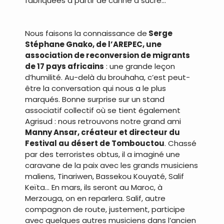
fabriquées à partir de canne à sucre…
.
Nous faisons la connaissance de
Serge
Stéphane Gnako, de l’AREPEC, une
association de reconversion de migrants
de 17 pays africains
: une grande leçon
d’humilité. Au-delà du brouhaha, c’est peut-
être la conversation qui nous a le plus
marqués. Bonne surprise sur un stand
associatif collectif où se tient également
Agrisud : nous retrouvons notre grand ami
Manny Ansar, créateur et directeur du
Festival au désert de Tombouctou
. Chassé
par des terroristes obtus, il a imaginé une
caravane de la paix avec les grands musiciens
maliens, Tinariwen, Bassekou Kouyaté, Salif
Keïta… En mars, ils seront au Maroc, à
Merzouga, on en reparlera. Salif, autre
compagnon de route, justement, participe
avec quelques autres musiciens dans l’ancien