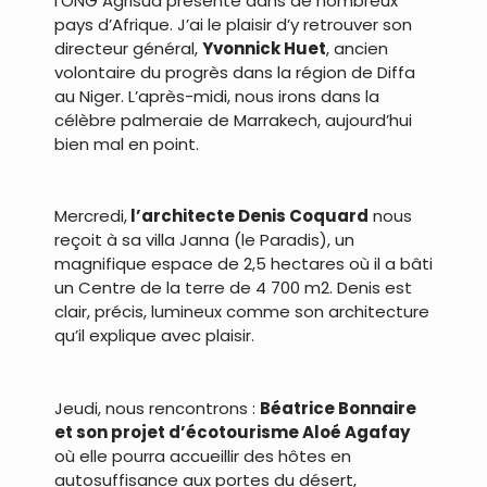
l’ONG Agrisud présente dans de nombreux
pays d’Afrique. J’ai le plaisir d’y retrouver son
directeur général,
Yvonnick Huet
, ancien
volontaire du progrès dans la région de Diffa
au Niger. L’après-midi, nous irons dans la
célèbre palmeraie de Marrakech, aujourd’hui
bien mal en point.
.
Mercredi,
l’architecte Denis Coquard
nous
reçoit à sa villa Janna (le Paradis), un
magnifique espace de 2,5 hectares où il a bâti
un Centre de la terre de 4 700 m2. Denis est
clair, précis, lumineux comme son architecture
qu’il explique avec plaisir.
.
Jeudi, nous rencontrons :
Béatrice Bonnaire
et son projet d’écotourisme Aloé Agafay
où elle pourra accueillir des hôtes en
autosuffisance aux portes du désert,