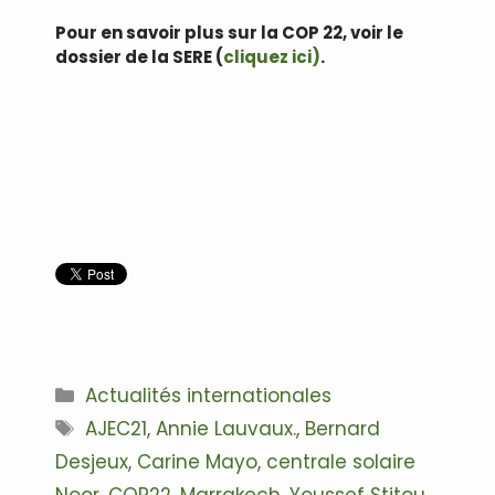
Pour en savoir plus sur la COP 22, voir le
dossier de la SERE (
cliquez ici)
.
.
.
.
Catégories
Actualités internationales
Étiquettes
AJEC21
,
Annie Lauvaux.
,
Bernard
Desjeux
,
Carine Mayo
,
centrale solaire
Noor
,
COP22
,
Marrakech
,
Youssef Stitou