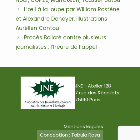
Navigation
L’œil à la loupe par William Rostène
des
et Alexandre Denoyer, illustrations
articles
Aurélien Cantou
Procès Bolloré contre plusieurs
journalistes : l’heure de l’appel
JNE - Atelier 128
7 rue des Récollets
75010 Paris
Mentions légales
Conception : Tabula Rasa