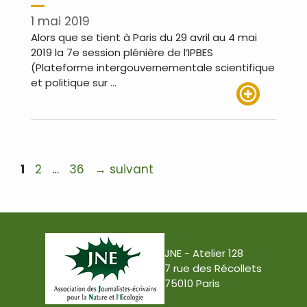
1 mai 2019
Alors que se tient à Paris du 29 avril au 4 mai
2019 la 7e session plénière de l’IPBES
(Plateforme intergouvernementale scientifique
et politique sur …
Lire plus
Navigation
Page
Page
Page
1
2
…
36
→
suivant
des
articles
JNE - Atelier 128
7 rue des Récollets
75010 Paris