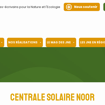
es-écrivains pour la Nature et l'Ecologie
Nous soutenir
NOS RÉALISATIONS
LE MAG DES JNE
LES JNE EN RÉG
centrale solaire Noor