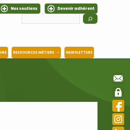
Nos soutiens
Devenir adhérent
Rechercher
IONS
RESSOURCES MÉTIERS
NEWSLETTERS