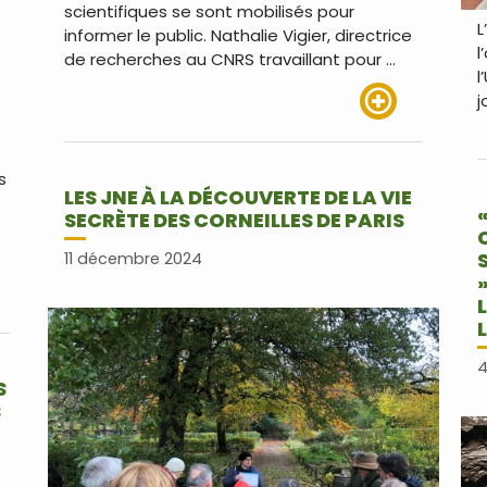
scientifiques se sont mobilisés pour
L
informer le public. Nathalie Vigier, directrice
l
de recherches au CNRS travaillant pour …
l
j
Lire plus
s
LES JNE À LA DÉCOUVERTE DE LA VIE
SECRÈTE DES CORNEILLES DE PARIS
11 décembre 2024
us
4
S
S