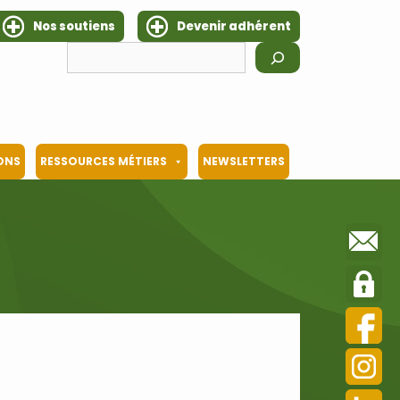
Nos soutiens
Devenir adhérent
Rechercher
IONS
RESSOURCES MÉTIERS
NEWSLETTERS