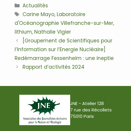
Catégories
Actualités
Étiquettes
Carine Mayo
,
Laboratoire
d'Océanographie Villefranche-sur-Mer
,
lithium
,
Nathalie Vigier
Navigation
[Groupement de Scientifiques pour
des
l’Information sur l’Energie Nucléaire]
articles
Redémarrage Fessenheim : une ineptie
Rapport d’activités 2024
JNE - Atelier 128
7 rue des Récollets
75010 Paris