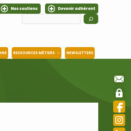
Nos soutiens
Devenir adhérent
Rechercher
IONS
RESSOURCES MÉTIERS
NEWSLETTERS