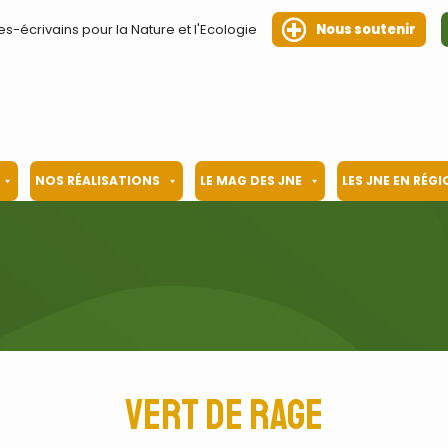
es-écrivains pour la Nature et l'Ecologie
Nous soutenir
NOS RÉALISATIONS
LE MAG DES JNE
LES JNE EN RÉG
Vert de rage