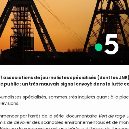
 associations de journalistes spécialisés (dont les JNE)
 public : un très mauvais signal envoyé dans la lutte c
rnalistes spécialisés, sommes très inquiets quant à la pla
évisions.
ommencer par l’arrêt de la série-documentaire
Vert de rage
.
mis de dévoiler des scandales environnementaux et de montr
cision de suppression est une hérésie à l’heure de l’urgenc