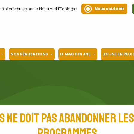
es-écrivains pour la Nature et l'Ecologie
Nous soutenir
NOS RÉALISATIONS
LE MAG DES JNE
LES JNE EN RÉG
s ne doit pas abandonner les
programmes