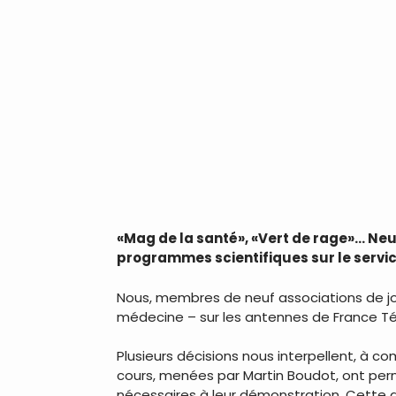
«Mag de la santé», «Vert de rage»… Neuf
programmes scientifiques sur le service
Nous, membres de neuf associations de jou
médecine – sur les antennes de France Tél
Plusieurs décisions nous interpellent, à c
cours, menées par Martin Boudot, ont per
nécessaires à leur démonstration. Cette dé