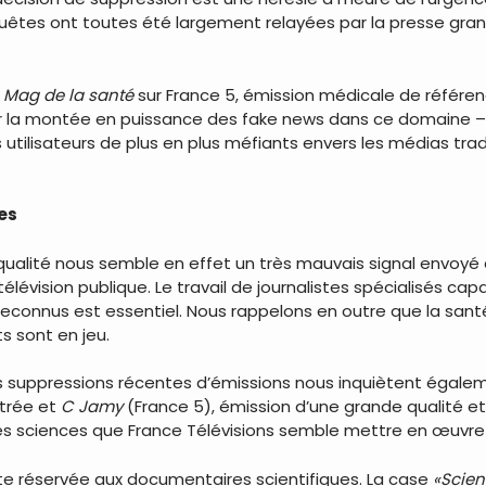
êtes ont toutes été largement relayées par la presse grand
u
Mag de la santé
sur France 5, émission médicale de référen
r la montée en puissance des fake news dans ce domaine –
tilisateurs de plus en plus méfiants envers les médias trad
es
ualité nous semble en effet un très mauvais signal envoyé d
lévision publique. Le travail de journalistes spécialisés ca
rts reconnus est essentiel. Nous rappelons en outre que la s
ts sont en jeu.
res suppressions récentes d’émissions nous inquiètent égale
ntrée et
C Jamy
(France 5), émission d’une grande qualité et
des sciences que France Télévisions semble mettre en œuvr
te réservée aux documentaires scientifiques. La case
«Scien