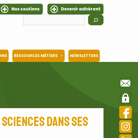
Nos soutiens
Devenir adhérent
Rechercher
IONS
RESSOURCES MÉTIERS
NEWSLETTERS
 sciences dans ses