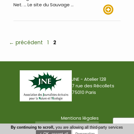
Net. … Le site du Sauvage …
Lire plus
Navigation
Page
Page
←
précédent
1
2
des
articles
JNE - Atelier 128
7 rue des Récollets
75010 Paris
Mentions légales
Conception : Tabula Rasa
By continuing to scroll,
you are allowing all third-party services
✓ OK, accept all