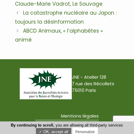
Claude-Marie Vadrot
,
Le Sauvage
Navigation
La catastrophe nucléaire au Japon :
des
toujours la désinformation
articles
ABCD Animaux, « l’alphabêtes »
animé
JNE - Atelier 128
7 rue des Récollets
75010 Paris
Mentions légales
Conception : Tabula Rasa
By continuing to scroll,
you are allowing all third-party services
✓ OK, accept all
Personalize