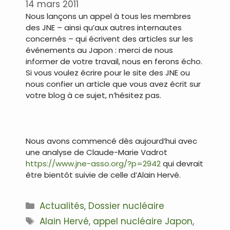
14 mars 2011
Nous lançons un appel à tous les membres
des JNE – ainsi qu’aux autres internautes
concernés – qui écrivent des articles sur les
événements au Japon : merci de nous
informer de votre travail, nous en ferons écho.
Si vous voulez écrire pour le site des JNE ou
nous confier un article que vous avez écrit sur
votre blog à ce sujet, n’hésitez pas.
.
Nous avons commencé dès aujourd’hui avec
une analyse de Claude-Marie Vadrot
https://www.jne-asso.org/?p=2942
qui devrait
être bientôt suivie de celle d’Alain Hervé.
Catégories
Actualités
,
Dossier nucléaire
Étiquettes
Alain Hervé
,
appel nucléaire Japon
,