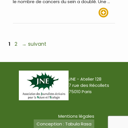
le nombre de cancers du sein a doublé. Une …
Lire plus
Navigation
Page
Page
1
2
→
suivant
des
articles
JNE - Atelier 128
7 rue des Récollets
75010 Paris
Mentions légales
Conception : Tabula Rasa