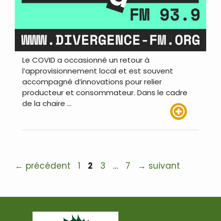
Le COVID a occasionné un retour à
l’approvisionnement local et est souvent
accompagné d’innovations pour relier
producteur et consommateur. Dans le cadre
de la chaire …
Lire plus
Navigation
Page
Page
Page
Page
←
précédent
1
2
3
…
7
→
suivant
des
articles