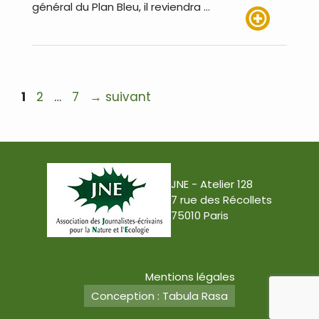
général du Plan Bleu, il reviendra …
Lire plus
Navigation
Page
Page
Page
1
2
…
7
→
suivant
des
articles
JNE - Atelier 128
7 rue des Récollets
75010 Paris
Mentions légales
Conception : Tabula Rasa