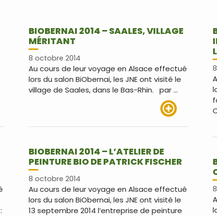
BIOBERNAI 2014 – SAALES, VILLAGE
MÉRITANT
8 octobre 2014
Au cours de leur voyage en Alsace effectué
8
A
lors du salon BiObernai, les JNE ont visité le
l
village de Saales, dans le Bas-Rhin. par …
f
C
us
Lire plus
BIOBERNAI 2014 – L’ATELIER DE
PEINTURE BIO DE PATRICK FISCHER
8 octobre 2014
é
Au cours de leur voyage en Alsace effectué
8
A
lors du salon BiObernai, les JNE ont visité le
l
:
13 septembre 2014 l’entreprise de peinture