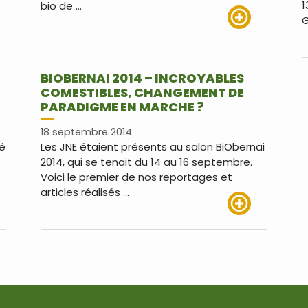
1
bio de …
G
us
Lire plus
BIOBERNAI 2014 – INCROYABLES
COMESTIBLES, CHANGEMENT DE
PARADIGME EN MARCHE ?
18 septembre 2014
ué
Les JNE étaient présents au salon BiObernai
2014, qui se tenait du 14 au 16 septembre.
Voici le premier de nos reportages et
articles réalisés …
us
Lire plus