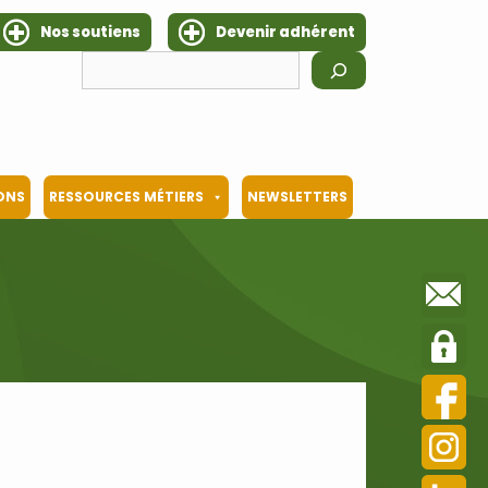
Nos soutiens
Devenir adhérent
Rechercher
IONS
RESSOURCES MÉTIERS
NEWSLETTERS