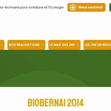
es-écrivains pour la Nature et l'Ecologie
Nous soutenir
NOS RÉALISATIONS
LE MAG DES JNE
LES JNE EN RÉG
Biobernai 2014