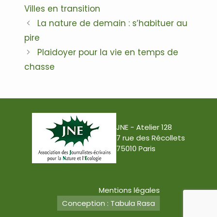
Villes en transition
Navigation
La nature de demain : s’habituer au
des
pire
articles
Plaidoyer pour la vie en temps de
chasse
JNE - Atelier 128
7 rue des Récollets
75010 Paris
Mentions légales
Conception : Tabula Rasa