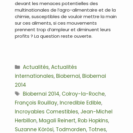
devant les menaces potentielles des
multinationales de l’agro-alimentaire et de la
chimie, susceptibles de vouloir mettre la main
sur ces aliments, si ces mouvements
prennent trop d’ampleur et diminuent leurs
profits ? La question reste ouverte.
Catégories
Actualités
,
Actualités
internationales
,
Biobernai
,
Biobernai
2014
Étiquettes
Biobernai 2014
,
Colroy-la-Roche
,
François Rouillay
,
Incredible Edible
,
Incroyables Comestibles
,
Jean-Michel
Herbillon
,
Magali Reinert
,
Rob Hopkins
,
Suzanne Körösi
,
Todmorden
,
Totnes
,