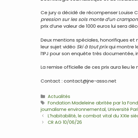
Ce jury a décidé de récompenser Louise 
pression sur les sols monte d’un crampo
prix d’une valeur de 1000 euros lui sera déc
Deux mentions spéciales, honorifiques et no
leur sujet vidéo
Ski à tout prix
qui montre le
l’IPJ pour son enquête très documentée, i
La remise officielle de ces prix aura lieu le
Contact : contact@jne-asso.net
Catégories
Actualités
Étiquettes
Fondation Madeleine abritée par la Fon
journalisme environnemental
,
Université Pa
Navigation
L’habitabilité, le combat vital du XXIe siè
des
CR AG 10/06/26
articles