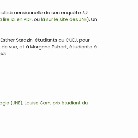
t multidimensionnelle de son enquête
La
 lire ici en PDF
, ou
là sur le site des JNE
). Un
t Esther Sarazin, étudiants au CUEJ, pour
 de vue, et à Morgane Pubert, étudiante à
els
.
logie (JNE)
,
Louise Carn
,
prix étudiant du