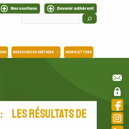
Nos soutiens
Devenir adhérent
Rechercher
IONS
RESSOURCES MÉTIERS
NEWSLETTERS
 : les résultats de