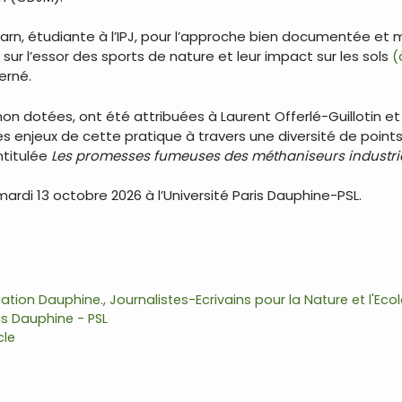
Carn, étudiante à l’IPJ, pour l’approche bien documentée e
n
sur l’essor des sports de nature et leur impact sur les sols
(à
erné.
n dotées, ont été attribuées à Laurent Offerlé-Guillotin e
s enjeux de cette pratique à travers une diversité de points
ntitulée
Les promesses fumeuses des méthaniseurs industri
 mardi 13 octobre 2026 à l’Université Paris Dauphine-PSL.
dation Dauphine.
,
Journalistes-Ecrivains pour la Nature et l'Eco
ris Dauphine - PSL
cle