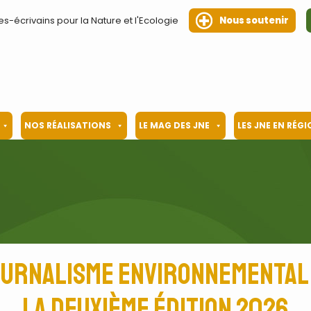
es-écrivains pour la Nature et l'Ecologie
Nous soutenir
NOS RÉALISATIONS
LE MAG DES JNE
LES JNE EN RÉG
ournalisme environnemental
la deuxième édition 2026