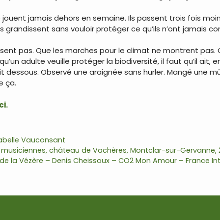
 jouent jamais dehors en semaine. Ils passent trois fois mo
s grandissent sans vouloir protéger ce qu’ils n’ont jamais c
e disent pas. Que les marches pour le climat ne montrent pas
’un adulte veuille protéger la biodiversité, il faut qu’il ait, 
vait dessous. Observé une araignée sans hurler. Mangé une m
e ça.
ci.
abelle Vauconsant
s musiciennes, château de Vachères, Montclar-sur-Gervanne, 2
 de la Vézère – Denis Cheissoux – CO2 Mon Amour – France Int