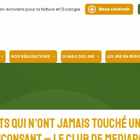
es-écrivains pour la Nature et l'Ecologie
Nous soutenir
NOS RÉALISATIONS
LE MAG DES JNE
LES JNE EN RÉG
ts qui n’ont jamais touché un
uconsant – le Club de Mediap