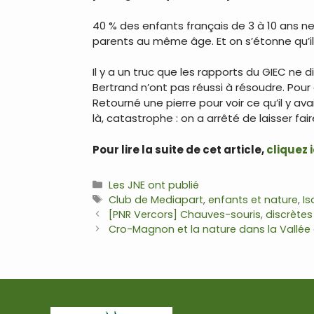
40 % des enfants français de 3 à 10 ans ne
parents au même âge. Et on s’étonne qu’il
Il y a un truc que les rapports du GIEC n
Bertrand n’ont pas réussi à résoudre. Pour qu
Retourné une pierre pour voir ce qu’il y a
là, catastrophe : on a arrêté de laisser fair
Pour lire la suite de cet article,
cliquez i
Catégories
Les JNE ont publié
Étiquettes
Club de Mediapart
,
enfants et nature
,
Is
Navigation
[PNR Vercors] Chauves-souris, discrète
des
Cro-Magnon et la nature dans la Vallée
articles