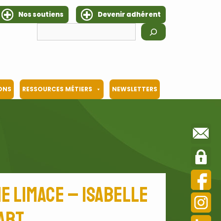
Nos soutiens
Devenir adhérent
Rechercher
IONS
RESSOURCES MÉTIERS
NEWSLETTERS
e limace – Isabelle
art