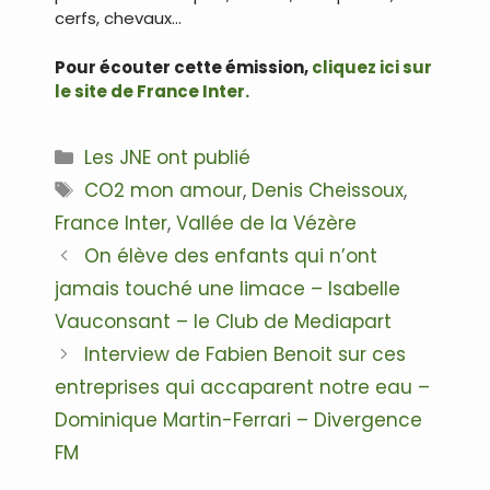
cerfs, chevaux…
Pour écouter cette émission,
cliquez ici sur
le site de France Inter.
Catégories
Les JNE ont publié
Étiquettes
CO2 mon amour
,
Denis Cheissoux
,
France Inter
,
Vallée de la Vézère
Navigation
On élève des enfants qui n’ont
des
jamais touché une limace – Isabelle
articles
Vauconsant – le Club de Mediapart
Interview de Fabien Benoit sur ces
entreprises qui accaparent notre eau –
Dominique Martin-Ferrari – Divergence
FM