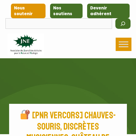
Nous
Nos
Devenir
soutenir
soutiens
adhérent
[PNR Vercors] Chauves-
souris, discrètes