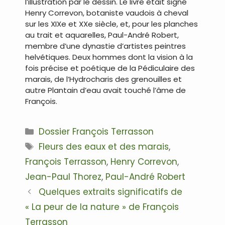
l’illustration par le dessin. Le livre était signé
Henry Correvon, botaniste vaudois à cheval
sur les XIXe et XXe siècle, et, pour les planches
au trait et aquarelles, Paul-André Robert,
membre d’une dynastie d’artistes peintres
helvétiques. Deux hommes dont la vision à la
fois précise et poétique de la Pédiculaire des
marais, de l’Hydrocharis des grenouilles et
autre Plantain d’eau avait touché l’âme de
François.
Catégories
Dossier François Terrasson
Étiquettes
Fleurs des eaux et des marais
,
François Terrasson
,
Henry Correvon
,
Jean-Paul Thorez
,
Paul-André Robert
Navigation
Quelques extraits significatifs de
des
« La peur de la nature » de François
articles
Terrasson