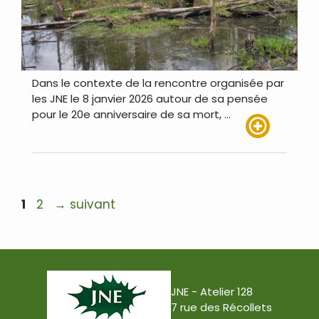
Dans le contexte de la rencontre organisée par
les JNE le 8 janvier 2026 autour de sa pensée
pour le 20e anniversaire de sa mort, …
Lire plus
Navigation
Page
Page
1
2
→
suivant
des
articles
JNE - Atelier 128
7 rue des Récollets