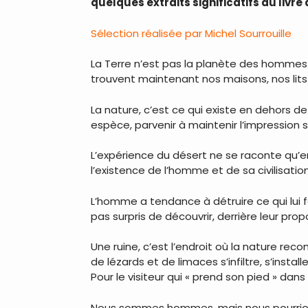
quelques extraits significatifs du livr
Sélection réalisée par Michel Sourrouille
La Terre n’est pas la planète des hommes.
trouvent maintenant nos maisons, nos lits 
La nature, c’est ce qui existe en dehors d
espèce, parvenir à maintenir l’impression 
L’expérience du désert ne se raconte qu’en r
l’existence de l’homme et de sa civilisatio
L’homme a tendance à détruire ce qui lui f
pas surpris de découvrir, derrière leur prop
Une ruine, c’est l’endroit où la nature rec
de lézards et de limaces s’infiltre, s’inst
Pour le visiteur qui « prend son pied » da
Nous sommes hommes, mais nous pourrions ê