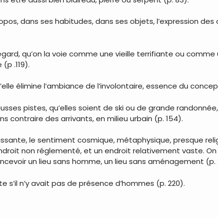
s, dans ses habitudes, dans ses objets, l’expression des ch
egard, qu’on la voie comme une vieille terrifiante ou comme un
(p .119).
elle élimine l’ambiance de l’involontaire, essence du concep
fausses pistes, qu’elles soient de ski ou de grande randonné
ns contraire des arrivants, en milieu urbain (p. 154).
issante, le sentiment cosmique, métaphysique, presque religi
droit non réglementé, et un endroit relativement vaste. On 
ncevoir un lieu sans homme, un lieu sans aménagement (p. 2
e s’il n’y avait pas de présence d’hommes (p. 220).