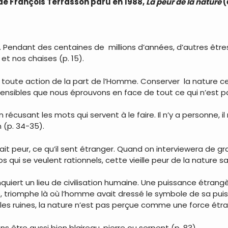
e de François Terrasson paru en 1988,
La peur de la nature
(
 Pendant des centaines de millions d’années, d’autres êtres
et nos chaises (p. 15).
e toute action de la part de l’Homme. Conserver la nature ce 
sensibles que nous éprouvons en face de tout ce qui n’est pa
écusant les mots qui servent à le faire. Il n’y a personne, il
n (p. 34-35).
ait peur, ce qu’il sent étranger. Quand on interviewera de g
os qui se veulent rationnels, cette vieille peur de la nature 
onquiert un lieu de civilisation humaine. Une puissance étrang
alle, triomphe là où l’homme avait dressé le symbole de sa pu
ns les ruines, la nature n’est pas perçue comme une force étr
tre aussi bien blaireau, pierre ou serpent (p. 83).