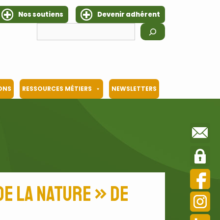
Nos soutiens
Devenir adhérent
Rechercher
IONS
RESSOURCES MÉTIERS
NEWSLETTERS
de la nature » de