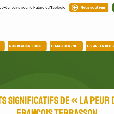
es-écrivains pour la Nature et l'Ecologie
Nous soutenir
NOS RÉALISATIONS
LE MAG DES JNE
LES JNE EN RÉG
s significatifs de « La peur 
François Terrasson