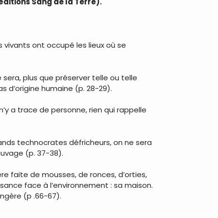
éditions Sang de la Terre).
 vivants ont occupé les lieux où se
sera, plus que préserver telle ou telle
s d’origine humaine (p. 28-29).
 n’y a trace de personne, rien qui rappelle
rands technocrates défricheurs, on ne sera
sauvage (p. 37-38).
ère faite de mousses, de ronces, d’orties,
issance face à l’environnement : sa maison.
angère (p .66-67).