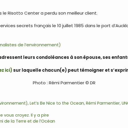
le Risotto Center a perdu son meilleur client.
ervices secrets français le 10 juillet 1985 dans le port d’Auc
rnalistes de l’environnement)
adressent leurs condoléances à son épouse, ses enfants
z ici)
sur laquelle chacun(e) peut témoigner et s’expri
Photo : Rémi Parmentier © DR
environnement)
,
Let’s Be Nice to the Ocean
,
Rémi Parmentier
,
UN
 vous croyez. Il y a pire
 de la Terre et de l’Océan