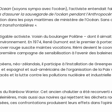
 Ocean
(soyons sympa avec l’océan), l’activiste entendait f
s d’assurer la sauvegarde de l’océan pendant l’Anthropocèn
éation dans les pays maritimes de ministère de l’Océan. Sans
t transfrontalières »
.
igable activiste. Voisin du boulanger Poilâne – dont il aimait 
’environnement. En 1974, René Dumont est le premier à porter,
-over rouge suscite maintes vocations. Rémi devient le coord
 première campagne de sensibilisation à l’avenir des balein
ns, néo-zélandais, il participe à l’installation de Greenpeace
s et espagnol et sud-américains de l’organisation de la Pai
cés et la lutte contre les pollutions nucléaire et industrie
du Rainbow Warrior. Cet ancien chalutier a été reconverti en
baleinières, mais aussi aux navires qui rejettent les déchets 
es, ces confrontations produisent leurs effets dans l’opini