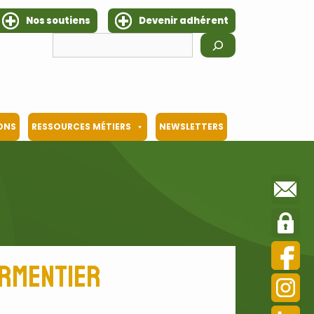
Nos soutiens
Devenir adhérent
Rechercher
IONS
RESSOURCES MÉTIERS
NEWSLETTERS
armentier