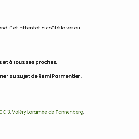
kland. Cet attentat a coûté la vie au
 et à tous ses proches.
mer au sujet de Rémi Parmentier.
OC 3
,
Valéry Laramée de Tannenberg
,