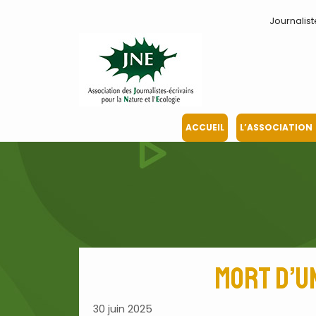
Aller
Journalist
au
contenu
ACCUEIL
L’ASSOCIATION
Mort d’un
30 juin 2025