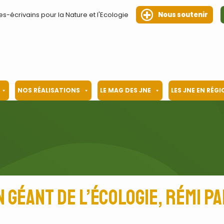
es-écrivains pour la Nature et l'Ecologie
Nous soutenir
NOS RÉALISATIONS
LE MAG DES JNE
LES JNE EN RÉG
 géant de l’écologie, Rémi P