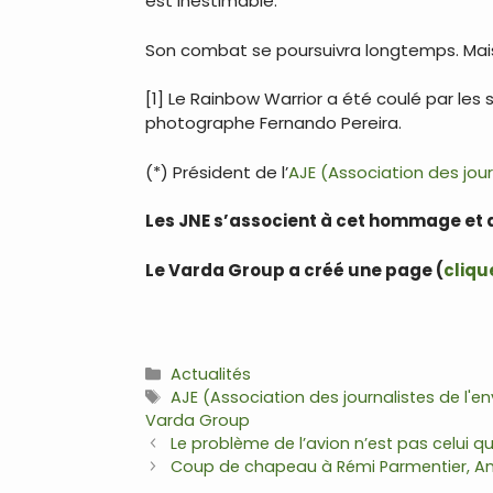
est inestimable.
Son combat se poursuivra longtemps. Mais 
[1] Le Rainbow Warrior a été coulé par les s
photographe Fernando Pereira.
(*) Président de l’
AJE (Association des jou
Les JNE s’associent à cet hommage et 
Le Varda Group a créé une page (
clique
Catégories
Actualités
Étiquettes
AJE (Association des journalistes de l'
Varda Group
Navigation
Le problème de l’avion n’est pas celui que
des
Coup de chapeau à Rémi Parmentier, Ami
articles