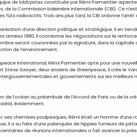
quipe de lobbyistes constituée par Rémi Parmentier arpenten
s, de la Commission baleinière internationale (CBI). Ce n’est
s fûts radioactifs. Trois ans plus tard, la CBI ordonne l’arr
nisation d’une direction politique et stratégique. Il en ti
des années 1980, il coordonne les négociations sur le renfor
’ombre seront couronnées par la signature, dans la capitale 
tection de l’environnement.
ace international, Rémi Parmentier opte pour une nouvelle st
 et Steve Sawyer, deux anciens de Greenpeace, il crée le Va
 intergouvernementales et gouvernements sur les meilleur
ction de l’océan au préambule de l’Accord de Paris ou de la c
Madrid, évidemment.
ec ses chemises poulpesques, Rémi était un homme d’une rar
que, il a su faire d’une palanquée de hippies fumeurs de pé
entaines de réunions internationales a fait avancer la pré