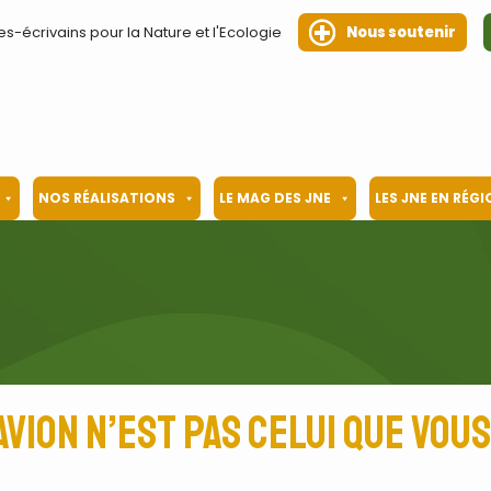
es-écrivains pour la Nature et l'Ecologie
Nous soutenir
NOS RÉALISATIONS
LE MAG DES JNE
LES JNE EN RÉG
vion n’est pas celui que vous 