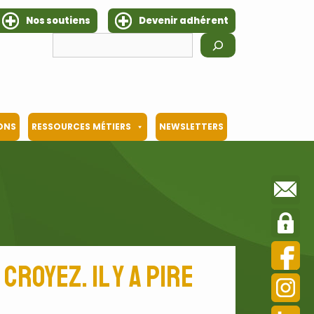
Nos soutiens
Devenir adhérent
Rechercher
IONS
RESSOURCES MÉTIERS
NEWSLETTERS
croyez. Il y a pire