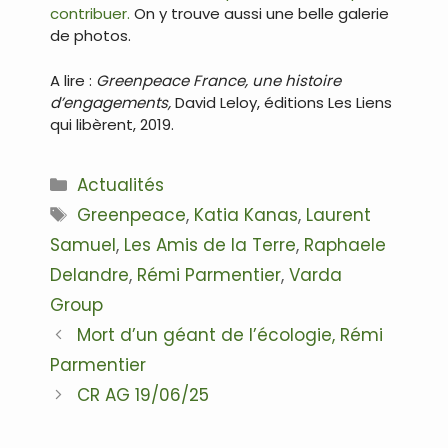
contribuer.
On y trouve aussi une belle galerie
de photos.
A lire :
Greenpeace France, une histoire
d’engagements,
David Leloy, éditions Les Liens
qui libèrent, 2019.
Catégories
Actualités
Étiquettes
Greenpeace
,
Katia Kanas
,
Laurent
Samuel
,
Les Amis de la Terre
,
Raphaele
Delandre
,
Rémi Parmentier
,
Varda
Group
Navigation
Mort d’un géant de l’écologie, Rémi
des
Parmentier
articles
CR AG 19/06/25