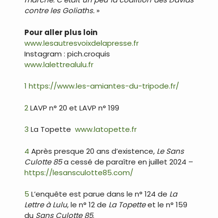
contre les Goliaths.
»
Pour aller plus loin
www.lesautresvoixdelapresse.fr
Instagram : pich.croquis
www.lalettrealulu.fr
1
https://www.les-amiantes-du-tripode.fr/
2
LAVP n° 20 et LAVP n° 199
3
La Topette
www.latopette.fr
4
Après presque 20 ans d’existence,
Le Sans
Culotte 85
a cessé de paraître en juillet 2024 –
https://lesansculotte85.com/
5
L’enquête est parue dans le n° 124 de
La
Lettre à Lulu
, le n° 12 de
La Topette
et le n° 159
du
Sans Culotte 85
.