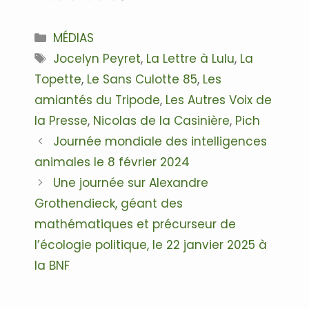
Catégories
MÉDIAS
Étiquettes
Jocelyn Peyret
,
La Lettre à Lulu
,
La
Topette
,
Le Sans Culotte 85
,
Les
amiantés du Tripode
,
Les Autres Voix de
la Presse
,
Nicolas de la Casinière
,
Pich
Navigation
Journée mondiale des intelligences
des
animales le 8 février 2024
articles
Une journée sur Alexandre
Grothendieck, géant des
mathématiques et précurseur de
l’écologie politique, le 22 janvier 2025 à
la BNF