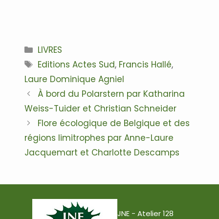
Catégories
LIVRES
Étiquettes
Editions Actes Sud
,
Francis Hallé
,
Laure Dominique Agniel
Navigation
À bord du Polarstern par Katharina
des
Weiss-Tuider et Christian Schneider
articles
Flore écologique de Belgique et des
régions limitrophes par Anne-Laure
Jacquemart et Charlotte Descamps
JNE - Atelier 128