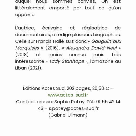
auquel nous sommes conviés. On est
littéralement emporté par tout ce qu’on
apprend.
L’autrice, écrivaine et réalisatrice de
documentaires, a rédigé plusieurs biographies.
Celle sur Francis Hallé suit donc «
.
Gauguin aux
Marquises
» (2016), «
Alexandra David-Neel
»
(2018) et moins connue mais très
intéressante «
Lady Stanhope
», l’amazone au
Liban (2021).
.
Éditions Actes Sud, 202 pages, 20,50 € –
www.actes-sud.fr
Contact presse: Sophie Patay. Tél.: 01 55 42 14
43 – s.patey@actes-sud.fr
(Gabriel Ullmann)
.