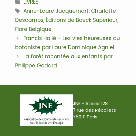
Catégories
LIVRES
Étiquettes
Anne-Laure Jacquemart
,
Charlotte
Descamps
,
Éditions de Boeck Supérieur
,
Flore Belgique
Navigation
Francis Hallé – Les vies heureuses du
des
botaniste par Laure Dominique Agniel
articles
La forêt racontée aux enfants par
Philippe Godard
JNE - Atelier 128
7 rue des Récollets
75010 Paris