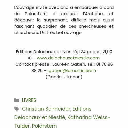
L’ouvrage invite avec brio à embarquer à bord
du Polarstern, à explorer l’Arctique, et
découvrir le surprenant, difficile mais aussi
fascinant quotidien de ces chercheuses et
chercheurs. Un très bel ouvrage.
.
Éditions Delachaux et Niestlé, 124 pages, 21,90
€ –
www.delachauxetniestle.com
Contact presse : Laureen Gatien. Tél.: 01 70 96
88 20 –
lgatien@lamartiniere.fr
(Gabriel Ullmann)
.
Catégories
LIVRES
Étiquettes
Christian Schneider
,
Editions
Delachaux et Niestlé
,
Katharina Weiss-
Tuider
,
Polarstern