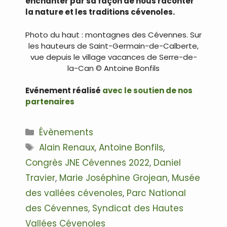
enchanter par sa façon de nous raconter
la nature et les traditions cévenoles.
Photo du haut : montagnes des Cévennes. Sur
les hauteurs de Saint-Germain-de-Calberte,
vue depuis le village vacances de Serre-de-
la-Can © Antoine Bonfils
Evénement réalisé
avec le soutien de nos
partenaires
Catégories
Évènements
Étiquettes
Alain Renaux
,
Antoine Bonfils
,
Congrès JNE Cévennes 2022
,
Daniel
Travier
,
Marie Joséphine Grojean
,
Musée
des vallées cévenoles
,
Parc National
des Cévennes
,
Syndicat des Hautes
Vallées Cévenoles