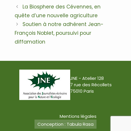
Navigation
La Biosphere des Cévennes, en
des
quête d’une nouvelle agriculture
articles
Soutien à notre adhérent Jean-
François Noblet, poursuivi pour
diffamation
JNE - Atelier 128
7 rue des Récollets
75010 Paris
Mentions légales
Conception : Tabula Rasa