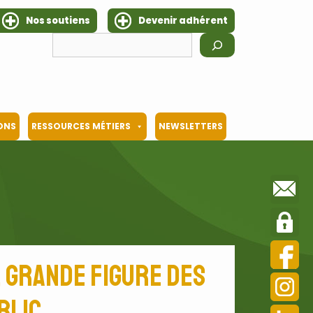
Nos soutiens
Devenir adhérent
Rechercher
IONS
RESSOURCES MÉTIERS
NEWSLETTERS
 grande figure des
blic