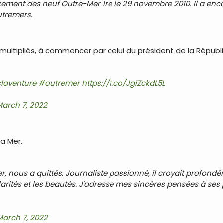
cement des neuf Outre-Mer 1re le 29 novembre 2010. Il a encor
utremers.
ultipliés, à commencer par celui du président de la Républ
laventure
#outremer
https://t.co/JgiZckdL5L
March 7, 2022
a Mer.
, nous a quittés. Journaliste passionné, il croyait profondé
ularités et les beautés. J'adresse mes sincères pensées à ses
March 7, 2022