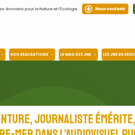
es-écrivains pour la Nature et l'Ecologie
Nous soutenir
NOS RÉALISATIONS
LE MAG DES JNE
LES JNE EN RÉG
enture, journaliste émérite,
re-mer dans l’audiovisuel pu