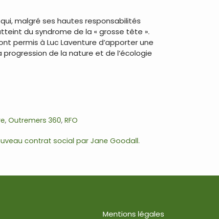
ui, malgré ses hautes responsabilités
atteint du syndrome de la « grosse tête ».
uront permis à Luc Laventure d’apporter une
la progression de la nature et de l’écologie
re
,
Outremers 360
,
RFO
nouveau contrat social par Jane Goodall.
Mentions légales