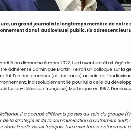
ure, un grand journaliste longtemps membre de notre a
ronnement dans l’audiovisuel public. Ils adressent leur
edi 5 au dimanche 6 mars 2022, Luc Laventure était âgé de 7
notre adhérente Dominique Martin-Ferrari un colloque sur la g
e fut l’un des premiers (et des rares) au sein de l’audiovisu
environnement, indissolublement lié pour lui à celle du dével
odiffusion-télévision française) Martinique en 1967. Dominiqu
itorial, il a occupé différents postes au sein du groupe (Fra
 de la stratégie et de la communication d’Outremers 360°, m
mer dans l’audiovisuel français. Luc Laventure a notamment réal