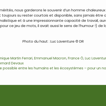
rités, nous garderons le souvenir d’un homme chaleureux q
 toujours su rester courtois et disponible, sans jamais être 
ournalistique et à une impressionnante capacité de travail, a
pour ce jeu de mots, il avait aussi le sens de l’humour !) de 
Photo du haut : Luc Laventure © DR
ique Martin Ferrari
,
Emmanuel Macron
,
France Ô
,
Luc Laventu
ernard Devaux
ncore possible entre les humains et les écosystèmes – pour un 