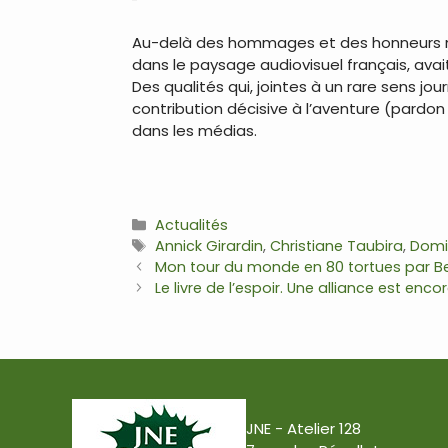
Au-delà des hommages et des honneurs mé
dans le paysage audiovisuel français, avait
Des qualités qui, jointes à un rare sens j
contribution décisive à l’aventure (pardon 
dans les médias.
Catégories
Actualités
Étiquettes
Annick Girardin
,
Christiane Taubira
,
Domin
Navigation
Mon tour du monde en 80 tortues par B
des
Le livre de l’espoir. Une alliance est e
articles
JNE - Atelier 128