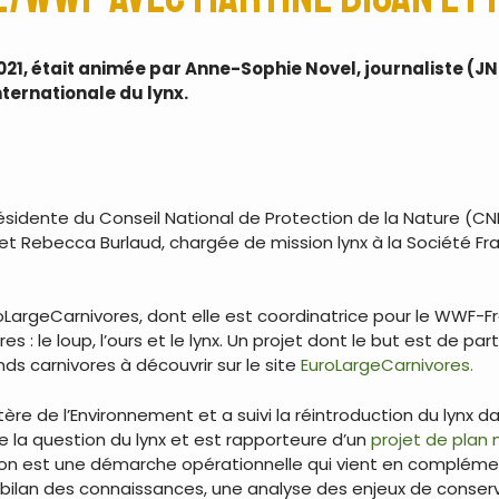
n 2021, était animée par Anne-Sophie Novel, journaliste (J
ternationale du lynx.
résidente du Conseil National de Protection de la Nature (CN
 et Rebecca Burlaud, chargée de mission lynx à la Société Fr
LargeCarnivores, dont elle est coordinatrice pour le WWF-Fra
s : le loup, l’ours et le lynx. Un projet dont le but est de 
s carnivores à découvrir sur le site
EuroLargeCarnivores.
re de l’Environnement et a suivi la réintroduction du lynx dan
e la question du lynx et est rapporteure d’un
projet de plan 
on est une démarche opérationnelle qui vient en complément 
 bilan des connaissances, une analyse des enjeux de conserva