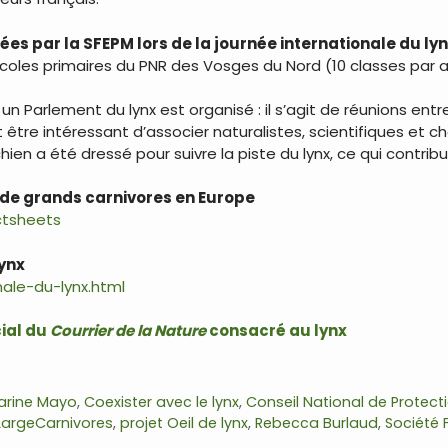
ées par la SFEPM lors de la journée internationale du ly
 écoles primaires du PNR des Vosges du Nord (10 classes par an
n Parlement du lynx est organisé : il s’agit de réunions entr
t être intéressant d’associer naturalistes, scientifiques et ch
ien a été dressé pour suivre la piste du lynx, ce qui contrib
s de grands carnivores en Europe
ctsheets
ynx
ale-du-lynx.html
ial du
Courrier de la Nature
consacré au lynx
arine Mayo
,
Coexister avec le lynx
,
Conseil National de Protect
LargeCarnivores
,
projet Oeil de lynx
,
Rebecca Burlaud
,
Société 