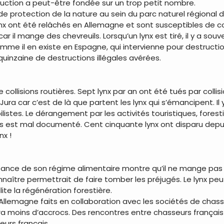
duction a peut-être fondée sur un trop petit nombre.
 protection de la nature au sein du parc naturel régional 
nx ont été relâchés en Allemagne et sont susceptibles de col
car il mange des chevreuils. Lorsqu’un lynx est tiré, il y a s
comme il en existe en Espagne, qui intervienne pour destructi
 quinzaine de destructions illégales avérées.
e collisions routières. Sept lynx par an ont été tués par coll
Jura car c’est de là que partent les lynx qui s’émancipent. Il y
stes. Le dérangement par les activités touristiques, forest
is est mal documenté. Cent cinquante lynx ont disparu depuis 
nx !
ssance de son régime alimentaire montre qu’il ne mange pas 
naître permettrait de faire tomber les préjugés. Le lynx pe
ilite la régénération forestière.
n Allemagne faits en collaboration avec les sociétés de chas
aura moins d’accrocs. Des rencontres entre chasseurs français
eurs français.