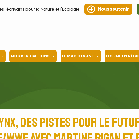
es-écrivains pour la Nature et l'Ecologie
Nous soutenir
NOS RÉALISATIONS
LE MAG DES JNE
LES JNE EN RÉG
lynx, des pistes pour le futu
E/WWF avec Martine Bigan et