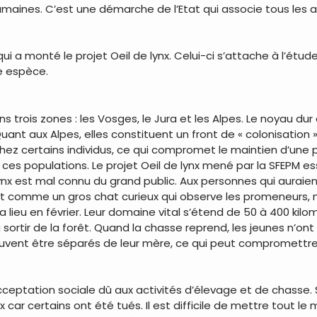
humaines. C’est une démarche de l’Etat qui associe tous les
i a monté le projet Oeil de lynx. Celui-ci s’attache à l’étud
e espèce.
ns trois zones : les Vosges, le Jura et les Alpes. Le noyau dur 
Quant aux Alpes, elles constituent un front de « colonisation 
ez certains individus, ce qui compromet le maintien d’une p
 ces populations. Le projet Oeil de lynx mené par la SFEPM e
lynx est mal connu du grand public. Aux personnes qui auraien
t comme un gros chat curieux qui observe les promeneurs, m
 a lieu en février. Leur domaine vital s’étend de 50 à 400 kilo
 à sortir de la forêt. Quand la chasse reprend, les jeunes n’
uvent être séparés de leur mère, ce qui peut compromettre l
cceptation sociale dû aux activités d’élevage et de chasse. S
nx car certains ont été tués. Il est difficile de mettre tout l