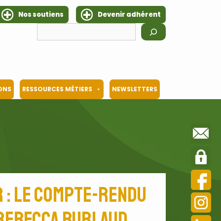
Nos soutiens
Devenir adhérent
Rechercher
IONS
RESSOURCES MÉTIERS
NEWSLETTERS
r : le compte-rendu
 Rebecca Burlaud