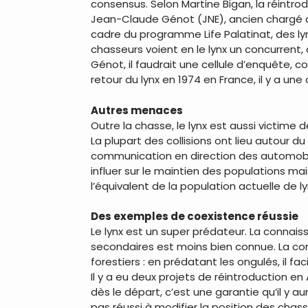
consensus. Selon Martine Bigan, la réintro
Jean-Claude Génot (JNE), ancien chargé de
cadre du programme Life Palatinat, des ly
chasseurs voient en le lynx un concurrent, 
Génot, il faudrait une cellule d’enquête, 
retour du lynx en 1974 en France, il y a une
Autres menaces
Outre la chasse, le lynx est aussi victime d
La plupart des collisions ont lieu autour du 
communication en direction des automobili
influer sur le maintien des populations ma
l’équivalent de la population actuelle de ly
Des exemples de coexistence réussie
Le lynx est un super prédateur. La connai
secondaires est moins bien connue. La con
forestiers : en prédatant les ongulés, il fac
Il y a eu deux projets de réintroduction e
dès le départ, c’est une garantie qu’il y 
pas réussi à modifier la position des chass