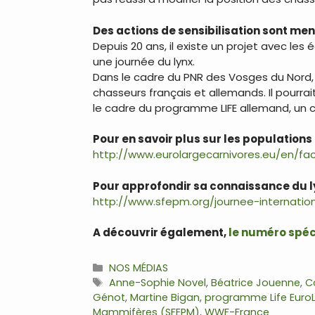
Des actions de sensibilisation sont men
Depuis 20 ans, il existe un projet avec les
une journée du lynx.
Dans le cadre du PNR des Vosges du Nord, u
chasseurs français et allemands. Il pourrai
le cadre du programme LIFE allemand, un ch
Pour en savoir plus sur les population
http://www.eurolargecarnivores.eu/en/fa
Pour approfondir sa connaissance du l
http://www.sfepm.org/journee-internation
A découvrir également,
le numéro spéc
Catégories
NOS MÉDIAS
Étiquettes
Anne-Sophie Novel
,
Béatrice Jouenne
,
C
Génot
,
Martine Bigan
,
programme Life Euro
Mammifères (SFEPM)
,
WWF-France