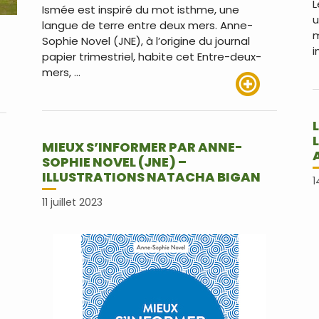
L
Ismée est inspiré du mot isthme, une
u
langue de terre entre deux mers. Anne-
m
Sophie Novel (JNE), à l’origine du journal
i
papier trimestriel, habite cet Entre-deux-
mers, …
Lire plus
us
MIEUX S’INFORMER PAR ANNE-
SOPHIE NOVEL (JNE) –
ILLUSTRATIONS NATACHA BIGAN
1
11 juillet 2023