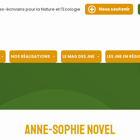
es-écrivains pour la Nature et l'Ecologie
Nous soutenir
NOS RÉALISATIONS
LE MAG DES JNE
LES JNE EN RÉG
Anne-Sophie Novel