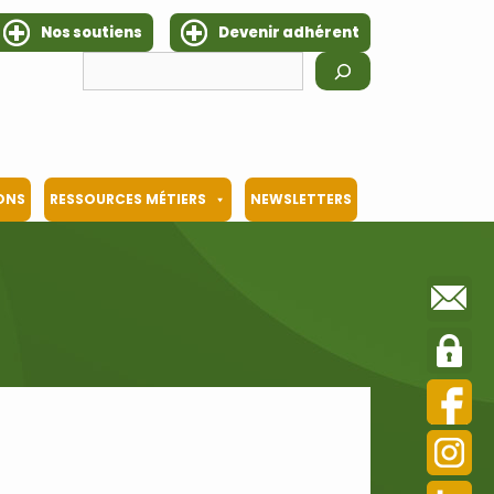
Nos soutiens
Devenir adhérent
Rechercher
IONS
RESSOURCES MÉTIERS
NEWSLETTERS