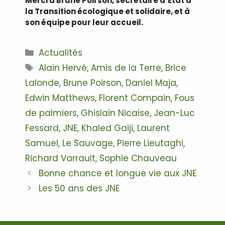
Merci à Brune Poirson, secrétaire d’Etat à
la Transition écologique et solidaire, et à
son équipe pour leur accueil.
Catégories
Actualités
Étiquettes
Alain Hervé
,
Amis de la Terre
,
Brice
Lalonde
,
Brune Poirson
,
Daniel Maja
,
Edwin Matthews
,
Florent Compain
,
Fous
de palmiers
,
Ghislain Nicaise
,
Jean-Luc
Fessard
,
JNE
,
Khaled Gaiji
,
Laurent
Samuel
,
Le Sauvage
,
Pierre Lieutaghi
,
Richard Varrault
,
Sophie Chauveau
Navigation
Bonne chance et longue vie aux JNE
des
Les 50 ans des JNE
articles