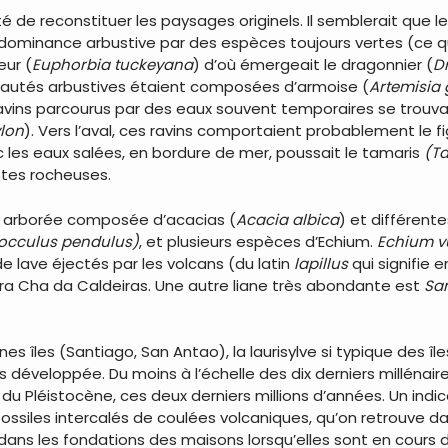
é de reconstituer les paysages originels. Il semblerait que le
inance arbustive par des espèces toujours vertes (ce qui 
ur (
Euphorbia tuckeyana
) d’où émergeait le dragonnier (
D
autés arbustives étaient composées d’armoise (
Artemisia
 ravins parcourus par des eaux souvent temporaires se trou
ylon
). Vers l’aval, ces ravins comportaient probablement le f
 les eaux salées, en bordure de mer, poussait le tamaris
(T
côtes rocheuses.
ne arborée composée d’acacias (
Acacia albica
) et différent
occulus pendulus)
, et plusieurs espèces d’Echium.
Echium 
de lave éjectés par les volcans (du latin
lapillus
qui signifie 
déra Cha da Caldeiras. Une autre liane très abondante est
Sa
nes îles (Santiago, San Antao), la laurisylve si typique des 
 développée. Du moins à l’échelle des dix derniers millénaire
 du Pléistocène, ces deux derniers millions d’années. Un indi
fossiles intercalés de coulées volcaniques, qu’on retrouve da
ou dans les fondations des maisons lorsqu’elles sont en cours 