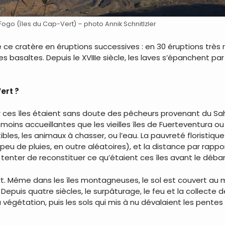
Fogo (îles du Cap-Vert) – photo Annik Schnitlzler
de ce cratère en éruptions successives : en 30 éruptions très r
basaltes. Depuis le XVIIIe siècle, les laves s’épanchent par 
ert ?
ces îles étaient sans doute des pêcheurs provenant du Sahar
oins accueillantes que les vieilles îles de Fuerteventura ou 
les, les animaux à chasser, ou l’eau. La pauvreté floristique 
eu de pluies, en outre aléatoires), et la distance par rapport
enter de reconstituer ce qu’étaient ces îles avant le déba
vert. Même dans les îles montagneuses, le sol est couvert au
Depuis quatre siècles, le surpâturage, le feu et la collecte d
 la végétation, puis les sols qui mis à nu dévalaient les pen