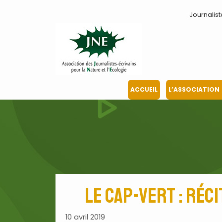
Aller
Journalist
au
contenu
ACCUEIL
L’ASSOCIATION
Le Cap-Vert : réci
10 avril 2019