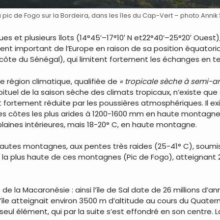
pic de Fogo sur la Bordeira, dans les îles du Cap-Vert – photo Annik 
es et plusieurs îlots (14°45’–17°10′ N et22°40’–25°20′ Ouest)
ement important de l’Europe en raison de sa position équatori
 côte du Sénégal), qui limitent fortement les échanges en te
e région climatique, qualifiée de
« tropicale sèche à semi-ar
uel de la saison sèche des climats tropicaux, n’existe que sur 
 fortement réduite par les poussières atmosphériques. Il exi
les côtes les plus arides à 1200-1600 mm en haute montagn
plaines intérieures, mais 18-20° C, en haute montagne.
hautes montagnes, aux pentes très raides (25-41° C), soumis
 la plus haute de ces montagnes (Pic de Fogo), atteignant 28
de la Macaronésie : ainsi l’île de Sal date de 26 millions d’a
 l’île atteignait environ 3500 m d’altitude au cours du Quate
eul élément, qui par la suite s’est effondré en son centre. L