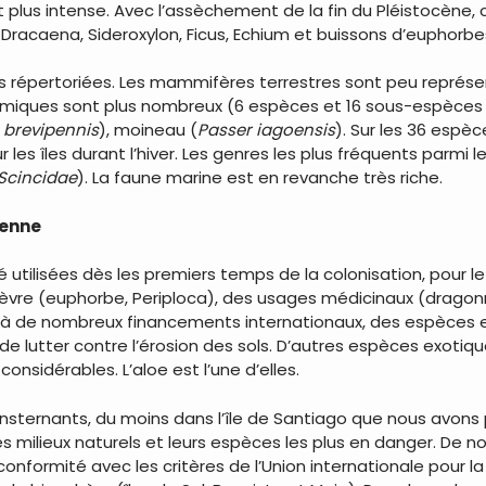
it plus intense. Avec l’assèchement de la fin du Pléistocène
Dracaena, Sideroxylon, Ficus, Echium et buissons d’euphorbes.
s répertoriées. Les mammifères terrestres sont peu représ
émiques sont plus nombreux (6 espèces et 16 sous-espèces : 
 brevipennis
), moineau (
Passer iagoensis
). Sur les 36 espè
 les îles durant l’hiver. Les genres les plus fréquents parmi l
Scincidae
). La faune marine est en revanche très riche.
ienne
tilisées dès les premiers temps de la colonisation, pour le b
èvre (euphorbe, Periploca), des usages médicinaux (dragon
ce à de nombreux financements internationaux, des espèces 
 de lutter contre l’érosion des sols. D’autres espèces exotiq
nsidérables. L’aloe est l’une d’elles.
sternants, du moins dans l’île de Santiago que nous avons p
les milieux naturels et leurs espèces les plus en danger. De 
conformité avec les critères de l’Union internationale pour l