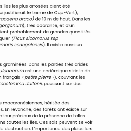
s îles les plus arrosées aient été
justifierait le terme de Cap-Vert),
racaena draco)
de 10 m de haut. Dans les
 gorgonum
), très odorante, et d’un
vaient probablement de grandes quantités
iguier
(Ficus sicomorus ssp
amaris senegalensis
). Il existe aussi un
es graminées. Dans les parties très arides
vulcanorum
est une endémique stricte de
en français
« petite pierre »
), couvrant les
rcostemma daltonii
, poussant sur des
îles macaronésiennes, héritée des
s. En revanche, des forêts ont existé sur
cateur précieux de la présence de telles
ns toutes les îles. Ces sols peuvent se voir
de destruction. L’importance des pluies lors