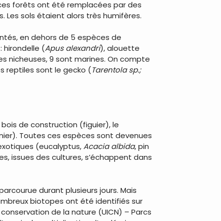
, ces forêts ont été remplacées par des
 Les sols étaient alors très humifères.
entés, en dehors de 5 espèces de
hirondelle (
Apus alexandri
), alouette
ces nicheuses, 9 sont marines. On compte
es reptiles sont le gecko (
Tarentola sp.;
ois de construction (figuier), le
nier). Toutes ces espèces sont devenues
exotiques (eucalyptus,
Acacia albida
, pin
ues, issues des cultures, s’échappent dans
arcourue durant plusieurs jours. Mais
nombreux biotopes ont été identifiés sur
a conservation de la nature (UICN) – Parcs