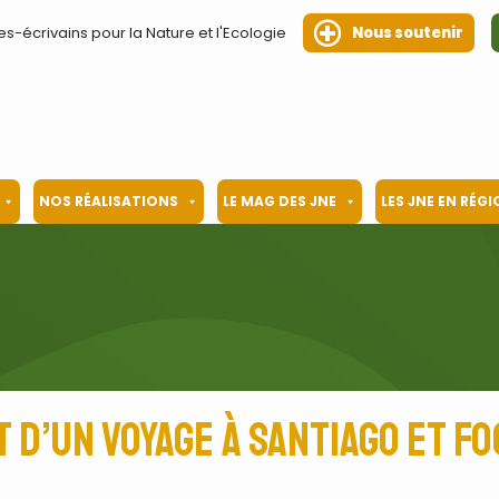
es-écrivains pour la Nature et l'Ecologie
Nous soutenir
NOS RÉALISATIONS
LE MAG DES JNE
LES JNE EN RÉG
t d’un voyage à Santiago et F