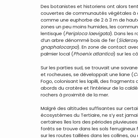
Des botanistes et historiens ont alors tent
couvertes de communautés végétales à dom
comme une euphorbe de 2 à 3 m de haute
zones un peu moins humides, les commun
lentisque (
Periploca laevigata
). Dans les
d’un arbre dénommé bois de fer (
Siderox
gnaphalocarpa
). En zone de contact avec
palmier local (
Phoenix atlantica
) sur les 
Sur les parties sud, se trouvait une sava
et rocheuses, se développait une liane (
C
Fogo, colonisant les lapilli, des fragments 
abords du cratère et l’intérieur de la cal
rochers à proximité de la mer.
Malgré des altitudes suffisantes sur certai
écosystèmes du Tertiaire, ne s’y est jamais
certaines îles lors des périodes pluvieuses
forêts se trouve dans les sols ferrugineux 
sur les routes taillées dans les collines, 