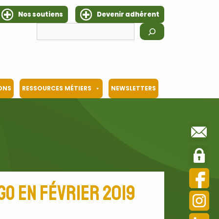
Nos soutiens
Devenir adhérent
Rechercher
IONS
RESSOURCES MÉTIERS
NEWSLETTERS
ogo en février 2019