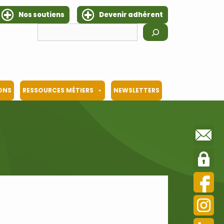
Nos soutiens
Devenir adhérent
Rechercher
IONS
RESSOURCES MÉTIERS
NEWSLETTERS