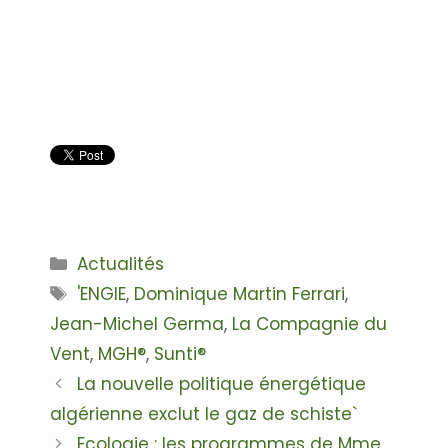
.
.
.
Catégories
Actualités
Étiquettes
'ENGIE
,
Dominique Martin Ferrari
,
Jean-Michel Germa
,
La Compagnie du
Vent
,
MGH®
,
Sunti®
Navigation
La nouvelle politique énergétique
des
algérienne exclut le gaz de schiste`
articles
Ecologie : les programmes de Mme