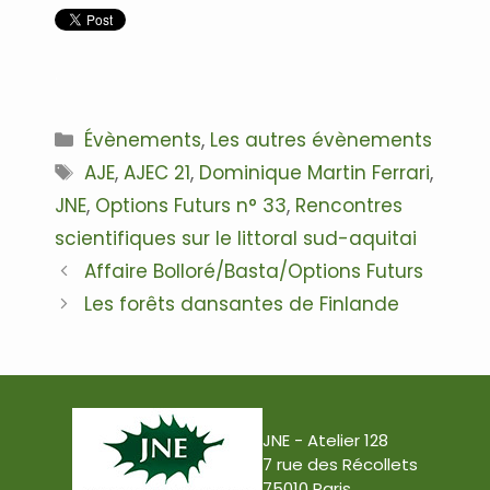
.
Catégories
Évènements
,
Les autres évènements
Étiquettes
AJE
,
AJEC 21
,
Dominique Martin Ferrari
,
JNE
,
Options Futurs n° 33
,
Rencontres
scientifiques sur le littoral sud-aquitai
Navigation
Affaire Bolloré/Basta/Options Futurs
des
Les forêts dansantes de Finlande
articles
JNE - Atelier 128
7 rue des Récollets
75010 Paris