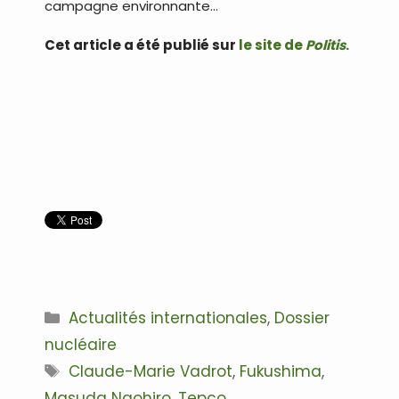
campagne environnante…
Cet article a été publié sur
le site de
Politis
.
.
.
.
Catégories
Actualités internationales
,
Dossier
nucléaire
Étiquettes
Claude-Marie Vadrot
,
Fukushima
,
Masuda Naohiro
,
Tepco